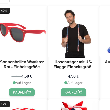
40%
Sonnenbrillen Wayfarer
Hosenträger mit US-
Au
Rot - Einheitsgröße
Flagge Einheitsgröße
unisex
4,50 €
4,50 €
7,50 €
Auf Lager
Auf Lager
KAUFEN
KAUFEN
17%