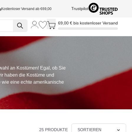
Trustpilot
Kostenloser Versand ab €69,00
Toggle minicart, Cart is empty
69,00 € bis kostenloser Versand
wahl an Kostümen! Egal, ob Sie
 wir haben die Kostüme und
ie wie eine echte amerikanische
25 PRODUKTE
SORTIEREN