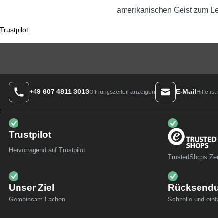
amerikanischen Geist zum L
Trustpilot
+49 607 4811 3013
E-Mail
Hilfe is
Öffnungszeiten anzeigen
Trustpilot
Hervorragend auf Trustpilot
TrustedShops Zert
Unser Ziel
Rücksend
Gemeinsam Lachen
Schnelle und ein