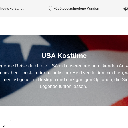
 heute versandt
+250.000 zufriedene Kunden
USA Kostüme
regende Reise durch die USA mit unserer beeindruckenden Aus
konischer Filmstar oder patriotischer Held verkleiden möchten,
timent ist gefüllt mit lustigen und einzigartigen Optionen, die S
Legende fühlen lassen.