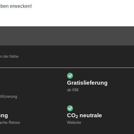
eben erwecken!
t in der Nähe
Gratislieferung
ab 69€
ifizierung
ung
CO
neutrale
2
fache Retour
Website