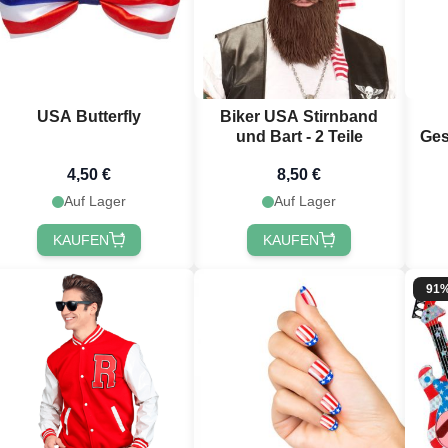
USA Butterfly
Biker USA Stirnband
und Bart - 2 Teile
Ges
4,50 €
8,50 €
Auf Lager
Auf Lager
KAUFEN
KAUFEN
91
du 10 % Rabatt
alten? 🎁
abatt
auf deine nächste
dem du dich für unseren