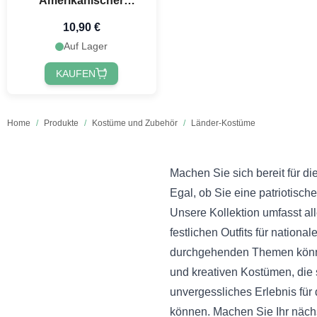
Amerikanischer
Fußballhelm in Stars &
10,90 €
Stripes
Auf Lager
KAUFEN
Home
/
Produkte
/
Kostüme und Zubehör
/
Länder-Kostüme
Machen Sie sich bereit für d
Egal, ob Sie eine patriotisc
Unsere Kollektion umfasst a
festlichen Outfits für nation
durchgehenden Themen können
und kreativen Kostümen, die 
unvergessliches Erlebnis für
können. Machen Sie Ihr nächs