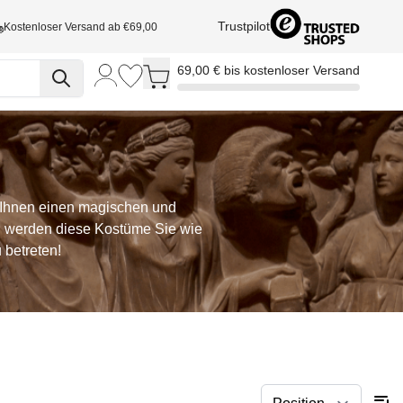
Trustpilot
Kostenloser Versand ab €69,00
Toggle minicart, Cart is empty
69,00 € bis kostenloser Versand
 Ihnen einen magischen und
en, werden diese Kostüme Sie wie
 betreten!