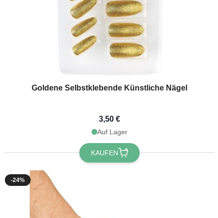
Goldene Selbstklebende Künstliche Nägel
3,50 €
Auf Lager
Möchtest 
erh
KAUFEN
Erhalte
10 % R
-24%
Bestellung, in
festlichen Ne