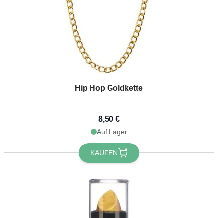
Hip Hop Goldkette
8,50 €
Auf Lager
du 10 % Rabatt
alten? 🎁
KAUFEN
abatt
auf deine nächste
dem du dich für unseren
wsletter anmeldest 🎉