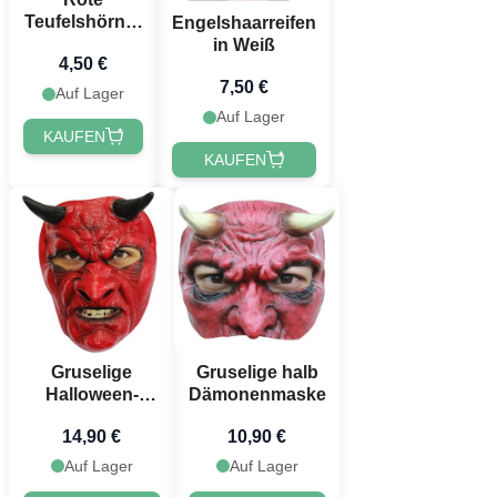
Teufelshörner
Engelshaarreifen
Kunststoff
in Weiß
4,50 €
Einheitsgröße
7,50 €
Unisex
Auf Lager
Auf Lager
KAUFEN
KAUFEN
Gruselige
Gruselige halb
Halloween-
Dämonenmaske
Dämonenmaske
14,90 €
10,90 €
Auf Lager
Auf Lager