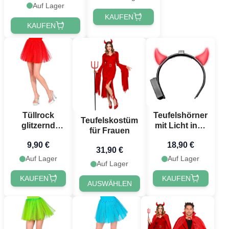
Auf Lager
KAUFEN
KAUFEN
Tüllrock
Teufelshörner
Teufelskostüm
glitzernd
mit Licht inkl.
für Frauen
Einheitsgröße
Batterien rot
9,90 €
18,90 €
rot
31,90 €
Auf Lager
Auf Lager
Auf Lager
KAUFEN
KAUFEN
AUSWÄHLEN