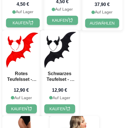
4,50 €
4,50 €
37,90 €
Auf Lager
Auf Lager
Auf Lager
Möchtest du 10 % Rabatt
KAUFEN
KAUFEN
AUSWÄHLEN
erhalten? 🎁
Erhalte
10 % Rabatt
auf deine nächste
Bestellung, indem du dich für unseren
festlichen Newsletter anmeldest 🎉
Rotes
Schwarzes
Teufelsset - 2
Teufelset - 2
Teile
Teile
12,90 €
12,90 €
Auf Lager
Auf Lager
Jetzt registrieren!
KAUFEN
KAUFEN