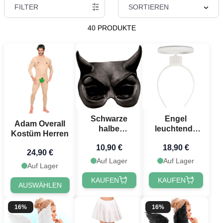
FILTER
SORTIEREN
40 PRODUKTE
Schwarze
Engel
Adam Overall
halbe
leuchtende
Kostüm Herren
Teufelmaske
Glorie
10,90 €
18,90 €
Haarband
24,90 €
weiß - 20x15,6
Auf Lager
Auf Lager
Auf Lager
cm
KAUFEN
KAUFEN
AUSWÄHLEN
16%
16%