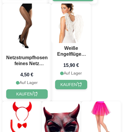
Weiße
Engelflügel -
Netzstrumpfhosen
50x50 cm
feines Netz
15,90 €
Einheitsgröße
Auf Lager
4,50 €
schwarz
Auf Lager
KAUFEN
KAUFEN