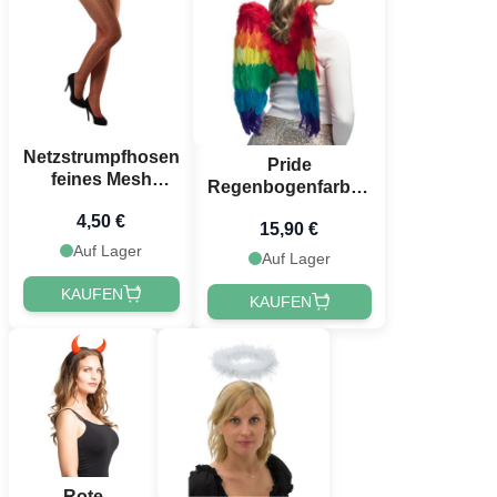
Netzstrumpfhosen
Pride
feines Mesh
Regenbogenfarben
Einheitsgröße rot
Engelshände -
4,50 €
15,90 €
50x50 cm
Auf Lager
Auf Lager
KAUFEN
KAUFEN
Rote