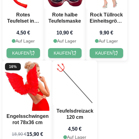
Rotes
Rote halbe
Rock Tüllrock
Teufelset inkl.
Teufelsmaske
Einheitsgröße
3 Teile
glitzernd
4,50 €
10,90 €
9,90 €
heißpink
Auf Lager
Auf Lager
Auf Lager
KAUFEN
KAUFEN
KAUFEN
16%
Teufelsdreizack
Engelsschwingen
120 cm
rot 78x36 cm
4,50 €
15,90 €
18,90 €
Auf Lager