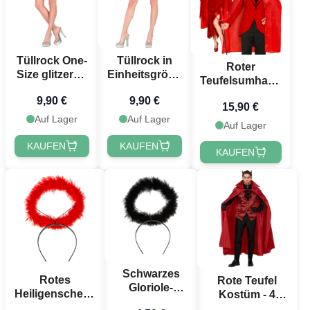
Tüllrock One-
Tüllrock in
Roter
Size glitzernd
Einheitsgröße
Teufelsumhang
grün
glitzernd
unisex 115 cm
9,90 €
9,90 €
Türkis-Blau
15,90 €
Auf Lager
Auf Lager
Auf Lager
KAUFEN
KAUFEN
KAUFEN
Schwarzes
Rotes
Rote Teufel
Gloriole-
Heiligenschein-
Kostüm - 4
Haarband
Haarband
Teile