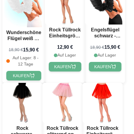
Rock Tüllrock
Engelsflügel
Wunderschöne
Einheitsgröße
schwarz -
Flügel weiß 78
Weiß
78x36 cm
x 36
12,90 €
15,90 €
18,90 €
15,90 €
18,90 €
Auf Lager
Auf Lager
Auf Lager: 8 -
12 Tage
KAUFEN
KAUFEN
KAUFEN
Rock
Rock Tüllrock
Rock Tüllrock