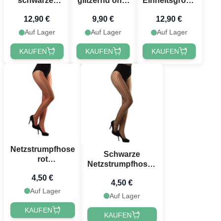
schwarzer
glitzernd one-
Einheitsgröße
Tüllrock -
size pink
rot
12,90 €
9,90 €
12,90 €
Einheitsgröße
Auf Lager
Auf Lager
Auf Lager
KAUFEN
KAUFEN
KAUFEN
Netzstrumpfhose
Schwarze
rot
Netzstrumpfhosen
Einheitsgröße
- Einheitsgröße
4,50 €
4,50 €
Auf Lager
Auf Lager
KAUFEN
KAUFEN