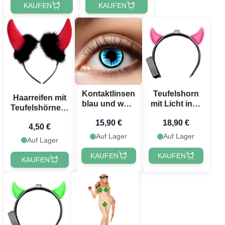
KAUFEN
KAUFEN
Kontaktlinsen
Teufelshorn
Haarreifen mit
blau und weiß
mit Licht inkl.
Teufelshörnern
Engel
Batterien pink
und Plüsch
15,90 €
18,90 €
4,50 €
Auf Lager
Auf Lager
Auf Lager
KAUFEN
KAUFEN
KAUFEN