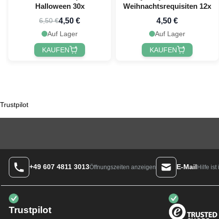
Halloween 30x
Weihnachtsrequisiten 12x
4,50 €
4,50 €
6,50 €
Auf Lager
Auf Lager
KAUFEN
KAUFEN
Trustpilot
+49 607 4811 3013
E-Mail
Hilfe is
Öffnungszeiten anzeigen
Trustpilot