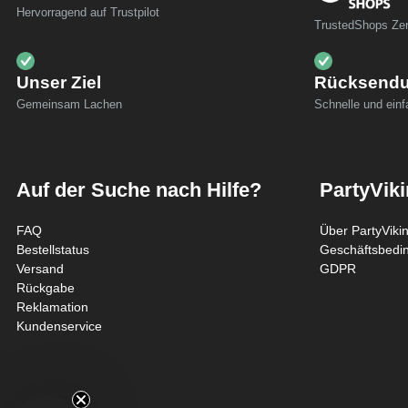
Hervorragend auf Trustpilot
TrustedShops Zert
Unser Ziel
Rücksend
Gemeinsam Lachen
Schnelle und ein
Auf der Suche nach Hilfe?
PartyVik
FAQ
Über PartyViki
Bestellstatus
Geschäftsbedi
Versand
GDPR
Rückgabe
Reklamation
Kundenservice