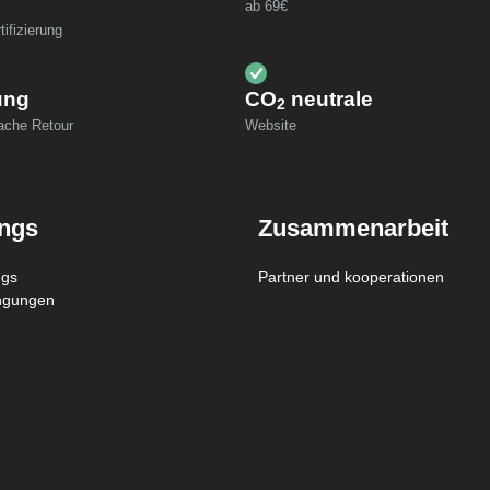
ab 69€
ifizierung
ung
CO
neutrale
2
fache Retour
Website
ings
Zusammenarbeit
ngs
Partner und kooperationen
ngungen