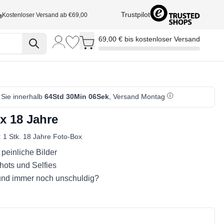
Trustpilot
Kostenloser Versand ab €69,00
Toggle minicart, Cart is empty
69,00 € bis kostenloser Versand
 Sie innerhalb
64Std 30Min 05Sek
, Versand Montag
x 18 Jahre
:
1 Stk. 18 Jahre Foto-Box
r peinliche Bilder
Shots und Selfies
und immer noch unschuldig?