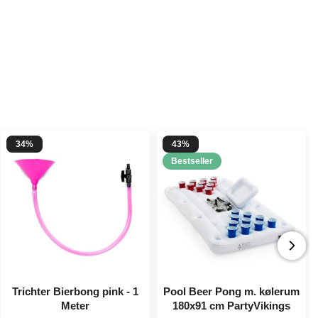
34%
43%
Bestseller
Trichter Bierbong pink - 1
Pool Beer Pong m. kølerum
Meter
180x91 cm PartyVikings