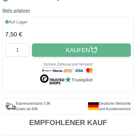
Mehr erfahren
Auf Lager
Final product price
7,50 €
Quantity
KAUFEN
Sichere Zahlung und Versand
Expressversand 3,9€
Deutsche Webseite
Gratis ab 69€
und Kundenservice
EMPFOHLENER KAUF