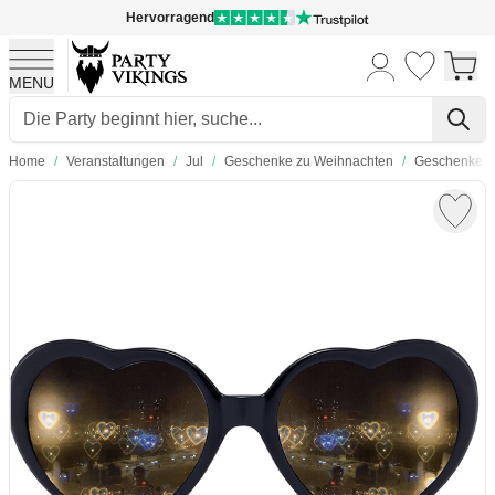
Hervorragend
MENU
Skip to Content
Home
/
Veranstaltungen
/
Jul
/
Geschenke zu Weihnachten
/
Geschenke z