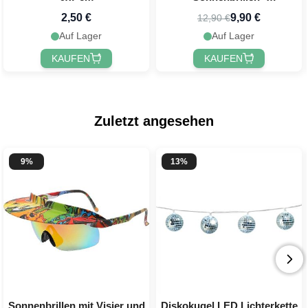
Einheitsgröße
2,50 €
9,90 €
12,90 €
Auf Lager
Auf Lager
KAUFEN
KAUFEN
Zuletzt angesehen
9%
13%
Sonnenbrillen mit Visier und
Diskokugel LED Lichterkette