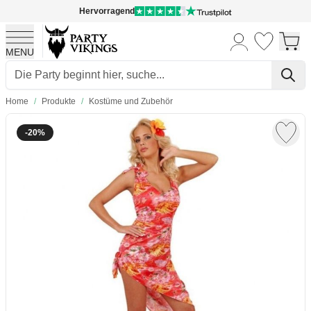
Hervorragend
MENU
Skip to Content
Home
/
Produkte
/
Kostüme und Zubehör
-20%