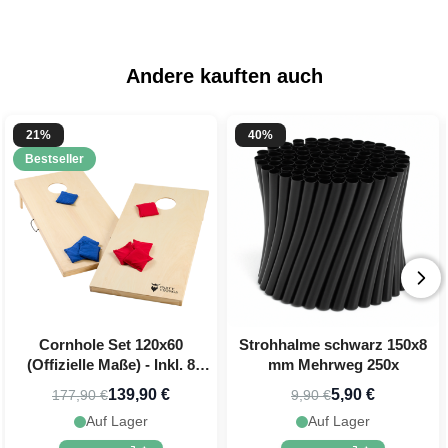
Andere kauften auch
21%
40%
Bestseller
Cornhole Set 120x60
Strohhalme schwarz 150x8
(Offizielle Maße) - Inkl. 8
mm Mehrweg 250x
Wurfbeutel PartyVikings
139,90 €
5,90 €
177,90 €
9,90 €
Auf Lager
Auf Lager