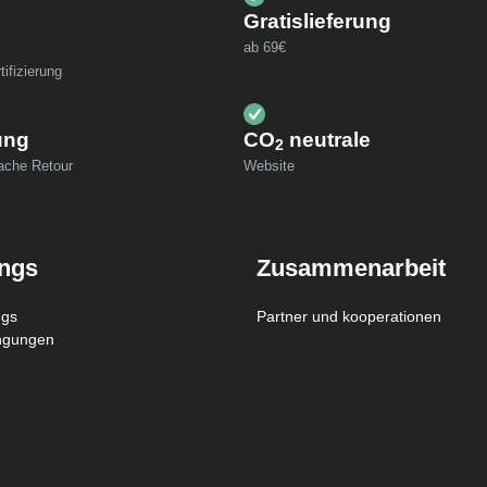
Gratislieferung
ab 69€
ifizierung
ung
CO
neutrale
2
fache Retour
Website
ings
Zusammenarbeit
ngs
Partner und kooperationen
ngungen