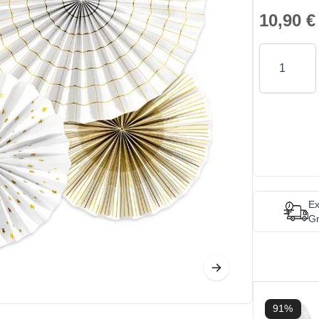
10,90 €
Quantity
Ex
Gr
91%