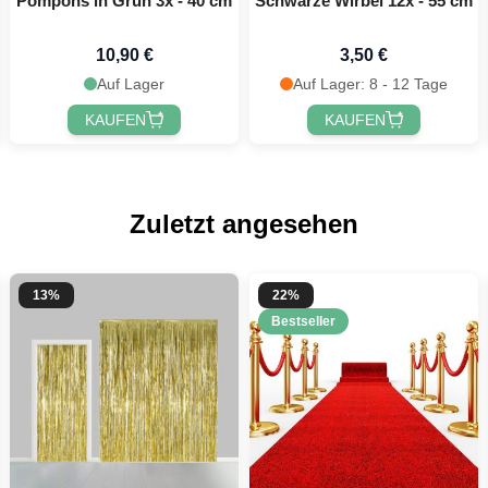
Pompons in Grün 3x - 40 cm
Schwarze Wirbel 12x - 55 cm
10,90 €
3,50 €
Auf Lager
Auf Lager: 8 - 12 Tage
KAUFEN
KAUFEN
Zuletzt angesehen
13%
22%
Bestseller