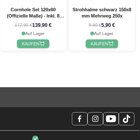
Cornhole Set 120x60
Strohhalme schwarz 150x8
(Offizielle Maße) - Inkl. 8
mm Mehrweg 250x
Wurfbeutel PartyVikings
139,90 €
5,90 €
177,90 €
9,90 €
Auf Lager
Auf Lager
KAUFEN
KAUFEN