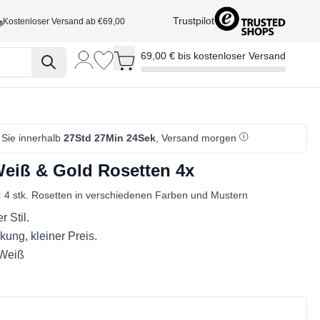
Trustpilot
Kostenloser Versand ab €69,00
Toggle minicart, Cart is empty
69,00 € bis kostenloser Versand
 Sie innerhalb
27Std 27Min 24Sek
, Versand morgen
eiß & Gold Rosetten 4x
:
4 stk. Rosetten in verschiedenen Farben und Mustern
r Stil.
ung, kleiner Preis.
 Weiß