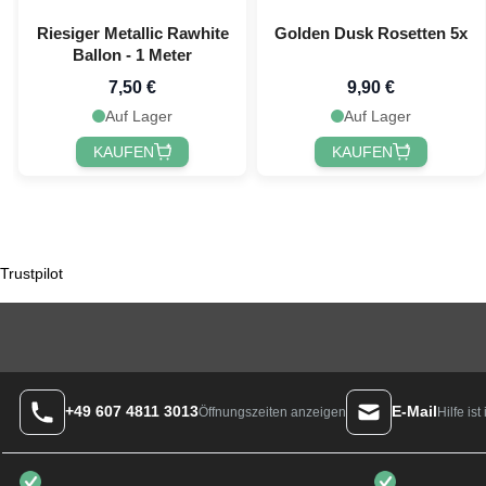
Riesiger Metallic Rawhite
Golden Dusk Rosetten 5x
Ballon - 1 Meter
7,50 €
9,90 €
Auf Lager
Auf Lager
KAUFEN
KAUFEN
Trustpilot
+49 607 4811 3013
E-Mail
Hilfe is
Öffnungszeiten anzeigen