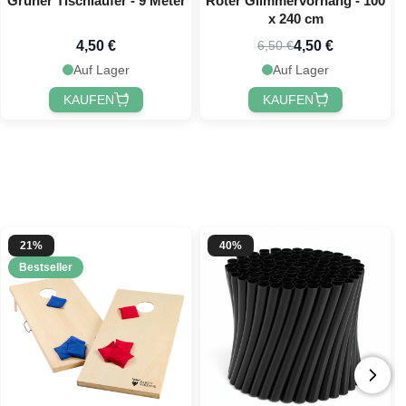
Grüner Tischläufer - 9 Meter
Roter Glimmervorhang - 100
x 240 cm
4,50 €
4,50 €
6,50 €
Auf Lager
Auf Lager
KAUFEN
KAUFEN
21%
40%
Bestseller