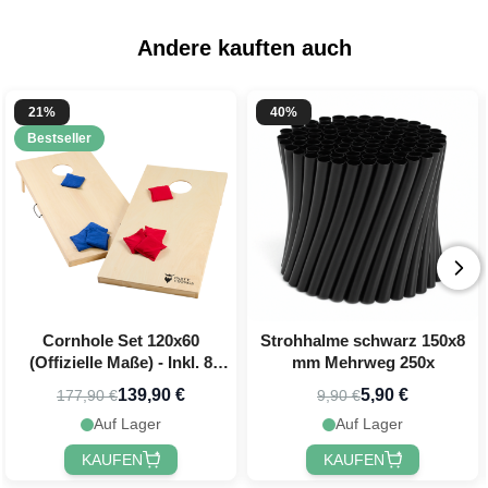
Andere kauften auch
21%
40%
Bestseller
Cornhole Set 120x60
Strohhalme schwarz 150x8
(Offizielle Maße) - Inkl. 8
mm Mehrweg 250x
Wurfbeutel PartyVikings
139,90 €
5,90 €
177,90 €
9,90 €
Auf Lager
Auf Lager
KAUFEN
KAUFEN