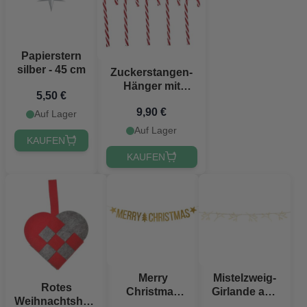
Papierstern
silber - 45 cm
Zuckerstangen-
Hänger mit
5,50 €
goldener Schnur
9,90 €
für den
Auf Lager
Weihnachtsbaum
Auf Lager
KAUFEN
5x Det Gamle
Apotek
KAUFEN
Merry
Mistelzweig-
Rotes
Christmas
Girlande aus
Weihnachtsherz
Banner - 1,5
Holz - 127 cm