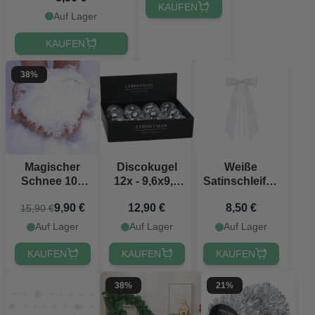
KAUFEN
Auf Lager
KAUFEN
38%
Magischer
Discokugel
Weiße
Schnee 100
12x - 9,6x9,6
Satinschleifen
Gramm - 3
cm
4x - 14 cm
9,90 €
12,90 €
8,50 €
15,90 €
Liter Schnee
aus Pulver
Auf Lager
Auf Lager
Auf Lager
KAUFEN
KAUFEN
KAUFEN
38%
21%