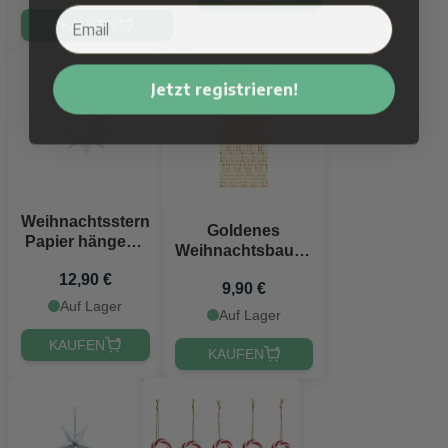
KAUFEN
Jetzt registrieren!
Weihnachtsstern
Goldenes
Papier hängend
Weihnachtsbaum-
weiß 50 cm
Backdrop
12,90 €
9,90 €
100x245 cm
Auf Lager
Auf Lager
KAUFEN
KAUFEN