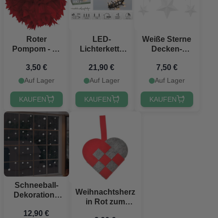
Roter
LED-
Weiße Sterne
Pompom - 30
Lichterkette
Decken-
cm
Snake 560
Dekoration 6x
3,50 €
21,90 €
7,50 €
LED
warmweiß 11
Auf Lager
Auf Lager
Auf Lager
m
KAUFEN
KAUFEN
KAUFEN
Schneeball-
Weihnachtsherz
Dekoration -
in Rot zum
12,8 Meter
Aufhängen - 20
12,90 €