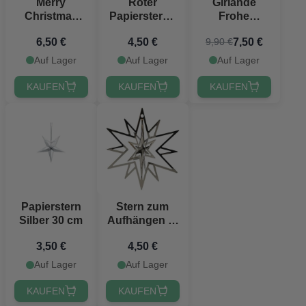
Merry
Roter
Girlande
Christmas
Papierstern -
Frohe
Banner aus
45 cm
Weihnachten
6,50 €
4,50 €
7,50 €
9,90 €
Holz - 87 cm
mit grünem
Tannenzweig
Auf Lager
Auf Lager
Auf Lager
100x8 cm Det
Gamle Apotek
KAUFEN
KAUFEN
KAUFEN
Papierstern
Stern zum
Silber 30 cm
Aufhängen in
Silber
3,50 €
4,50 €
Weihnachten
Die Alte
Auf Lager
Auf Lager
Apotheke
KAUFEN
KAUFEN