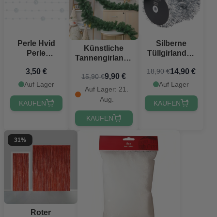
Perle Hvid
Silberne
Künstliche
Perle
Tüllgirlande -
Tannengirlande
Guirlande 5x -
20 Meter
- 2,7 Meter
3,50 €
14,90 €
18,90 €
1,3 Meter
9,90 €
15,90 €
Auf Lager
Auf Lager
Auf Lager: 21.
Aug.
KAUFEN
KAUFEN
KAUFEN
31%
Roter