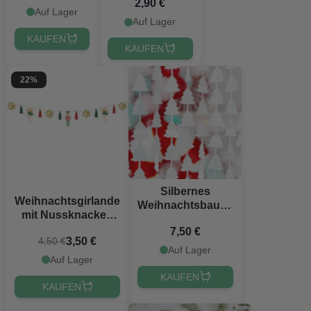
2,90 €
cm
Auf Lager
Auf Lager
KAUFEN
KAUFEN
22%
Silbernes
Weihnachtsgirlande
Weihnachtsbaum-
mit Nussknacker,
Backdrop
Balletttänzerin usw.
7,50 €
100x245 cm
3,50 €
4,50 €
2 Meter
Auf Lager
Auf Lager
KAUFEN
KAUFEN