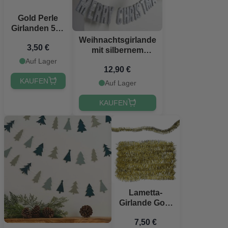
Gold Perle
Girlanden 5x -
1,3 Meter
Weihnachtsgirlande
3,50 €
mit silbernem
Glitzer Merry
Auf Lager
12,90 €
Christmas 70 cm
KAUFEN
Auf Lager
KAUFEN
Lametta-
Girlande Gold
- 5 m Die Alte
7,50 €
Apotheke