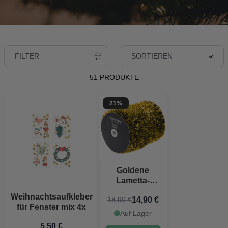
FILTER
SORTIEREN
51 PRODUKTE
21%
Goldene
Lametta-
Girlande - 20
Weihnachtsaufkleber
14,90 €
18,90 €
Meter
für Fenster mix 4x
Auf Lager
5,50 €