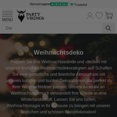
Hervorragend
MENU
Skip to Content
Weihnachtsdeko
Peppen Sie Ihre Weihnachtswände und -decken mit
unseren festlichen Weihnachtsdekorationen auf! Schaffen
Sie eine gemütliche und feierliche Atmosphäre mit
unseren lustigen und bunten Dekorationen, die perfekt zu
Ihrer Weihnachtsfeier passen. Unsere Auswahl an
Weihnachtsschmuck verwandelt Ihre Wände in eine
Winterlandschaft. Lassen Sie uns helfen,
Weihnachtsmagie in Ihr Zuhause zu bringen mit unserer
festlichen und schönen Wanddekoration!