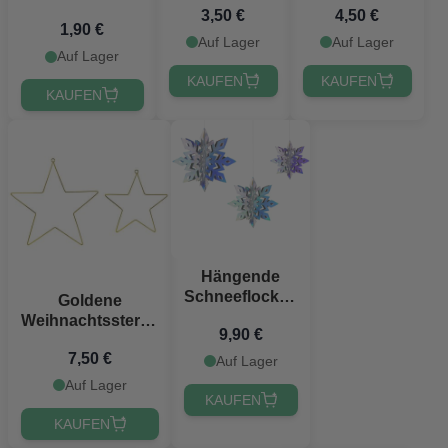
zum Aufhängen
3,50 €
4,50 €
Meter
1,90 €
17x10 cm aus
Auf Lager
Auf Lager
der alten
Auf Lager
Apotheke
KAUFEN
KAUFEN
KAUFEN
Hängende
Schneeflocken
Goldene
6x 15-20 cm
Weihnachtssterne
9,90 €
2x - Metall
7,50 €
Auf Lager
Auf Lager
KAUFEN
KAUFEN