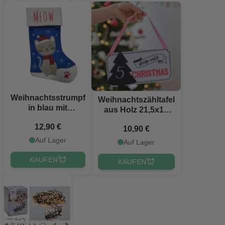
Weihnachtsstrumpf
Weihnachtszähltafel
in blau mit
aus Holz 21,5x17
Katzenmotiv -
cm
12,90 €
40x26 cm
10,90 €
Auf Lager
Auf Lager
KAUFEN
KAUFEN