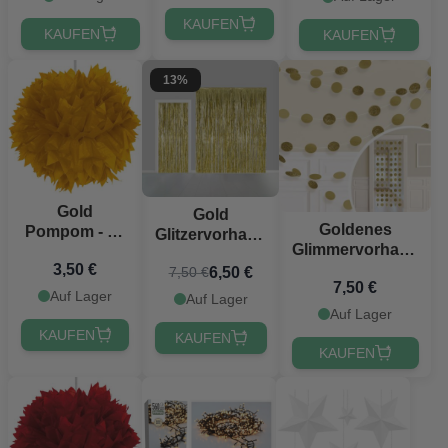
KAUFEN
KAUFEN
KAUFEN
13%
Gold
Gold
Goldenes
Pompom - 30
Glitzervorhang
Glimmervorhang
cm
100 x 240 cm
3,50 €
- 213 cm
6,50 €
7,50 €
7,50 €
Auf Lager
Auf Lager
Auf Lager
KAUFEN
KAUFEN
KAUFEN