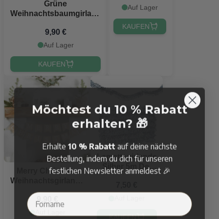
Grüne
Auf Lager
Weihnachtsbaumgirlande
5 m
KAUFEN
9,90 €
Auf Lager
KAUFEN
Möchtest du 10 % Rabatt
erhalten? 🎁
Erhalte
10 % Rabatt
auf deine nächste
Bestellung, indem du dich für unseren
Lamettagirlande
Silber 5m Det
festlichen Newsletter anmeldest 🎉
Merry Christmas
Gamle Apotek
Weihnachtsgirlande
7,50 €
- 2,5 Meter
Auf Lager
9,90 €
Auf Lager
KAUFEN