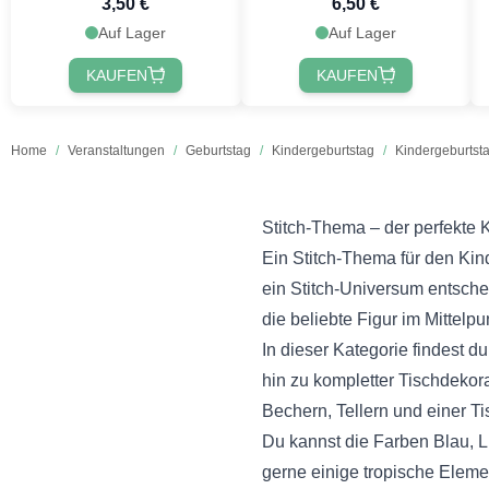
3,50 €
6,50 €
Auf Lager
Auf Lager
KAUFEN
KAUFEN
Home
/
Veranstaltungen
/
Geburtstag
/
Kindergeburtstag
/
Kindergeburtst
Stitch-Thema – der perfekte 
Ein Stitch-Thema für den Kind
ein Stitch-Universum entschei
die beliebte Figur im Mittelpun
In dieser Kategorie findest d
hin zu kompletter Tischdeko
Bechern, Tellern und einer Ti
Du kannst die Farben Blau, L
gerne einige tropische Eleme