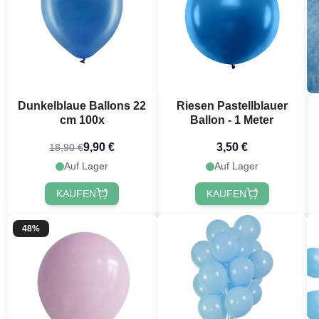
Dunkelblaue Ballons 22
Riesen Pastellblauer
cm 100x
Ballon - 1 Meter
9,90 €
3,50 €
18,90 €
Auf Lager
Auf Lager
KAUFEN
KAUFEN
Möchtest 
erh
48%
Erhalte
10 % R
Bestellung, in
festlichen Ne