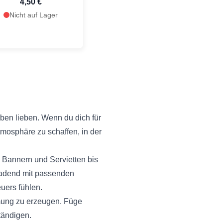
4,50 €
Nicht auf Lager
rben lieben. Wenn du dich für
tmosphäre zu schaffen, in der
, Bannern und Servietten bis
ladend mit passenden
euers fühlen.
mmung zu erzeugen. Füge
tändigen.