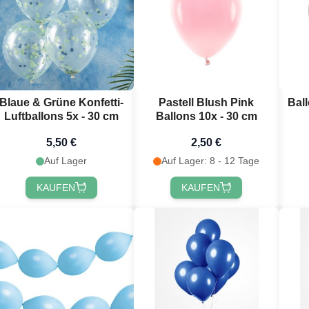
Blaue & Grüne Konfetti-
Pastell Blush Pink
Bal
Luftballons 5x - 30 cm
Ballons 10x - 30 cm
5,50 €
2,50 €
Auf Lager
Auf Lager: 8 - 12 Tage
KAUFEN
KAUFEN
du 10 % Rabatt
alten? 🎁
abatt
auf deine nächste
dem du dich für unseren
wsletter anmeldest 🎉