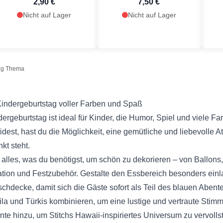
2,90 €
7,50 €
Nicht auf Lager
Nicht auf Lager
ag Thema
Kindergeburtstag voller Farben und Spaß
ergeburtstag ist ideal für Kinder, die Humor, Spiel und viele Fa
dest, hast du die Möglichkeit, eine gemütliche und liebevolle A
kt steht.
u alles, was du benötigst, um schön zu dekorieren – von Ballons
ration und Festzubehör. Gestalte den Essbereich besonders ein
schdecke, damit sich die Gäste sofort als Teil des blauen Abent
ila und Türkis kombinieren, um eine lustige und vertraute Sti
nte hinzu, um Stitchs Hawaii-inspiriertes Universum zu vervolls