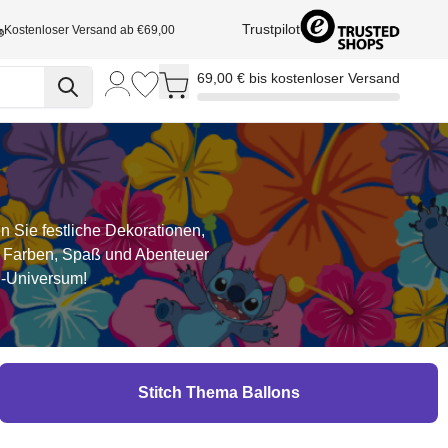
Trustpilot
Kostenloser Versand ab €69,00
Toggle minicart, Cart is empty
69,00 € bis kostenloser Versand
 Sie festliche Dekorationen,
die Farben, Spaß und Abenteuer
h-Universum!
Stitch Thema Ballons