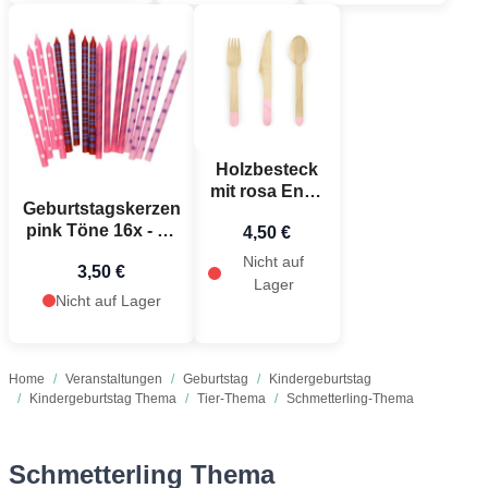
Holzbesteck
mit rosa Ende
Geburtstagskerzen
18 Teile - 16
pink Töne 16x - 15
4,50 €
cm
cm
Nicht auf
3,50 €
Lager
Nicht auf Lager
Home
/
Veranstaltungen
/
Geburtstag
/
Kindergeburtstag
/
Kindergeburtstag Thema
/
Tier-Thema
/
Schmetterling-Thema
Schmetterling Thema