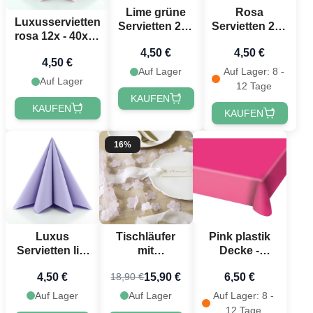
Lime grüne
Rosa
Luxusservietten
Servietten 20x
Servietten 20x
rosa 12x - 40x40
- 33x33 cm
- 33x33 cm
cm
4,50 €
4,50 €
4,50 €
Auf Lager
Auf Lager: 8 -
Auf Lager
12 Tage
KAUFEN
KAUFEN
KAUFEN
16%
Luxus
Tischläufer
Pink plastik
Servietten lila
mit
Decke -
12x - 40x40
rosafarbenen
130x180 cm
4,50 €
15,90 €
6,50 €
18,90 €
cm
Blumen - 5
Meter
Auf Lager
Auf Lager
Auf Lager: 8 -
12 Tage