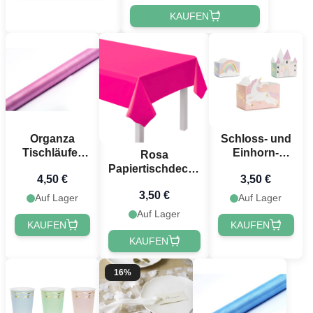
KAUFEN
Organza
Schloss- und
Tischläufer
Einhorn-
Rosa
Pink - 9 Meter
Snackkörbe
Papiertischdecke
4,50 €
3,50 €
6x - 12x7,5 cm
- 120x180 cm
3,50 €
Auf Lager
Auf Lager
Auf Lager
KAUFEN
KAUFEN
KAUFEN
16%