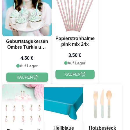
Papierstrohhalme
Geburtstagskerzen
pink mix 24x
Ombre Türkis und
Lila 20x - 6 cm
3,50 €
4,50 €
Auf Lager
Auf Lager
KAUFEN
KAUFEN
Hellblaue
Holzbesteck