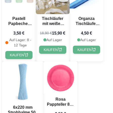
Pastell
Tischläufer
Organza
Papbecher
mit weißen
Tischläufer
mit Goldenen
Blumen - 5
Hellblau - 9
3,50 €
15,90 €
4,50 €
18,90 €
Schleifen 6x -
Meter
Meter
220 ml
Auf Lager: 8 -
Auf Lager
Auf Lager
12 Tage
KAUFEN
KAUFEN
KAUFEN
Rosa
Pappteller 8x -
6x220 mm
Ø 18 cm
Strohhalme 50x