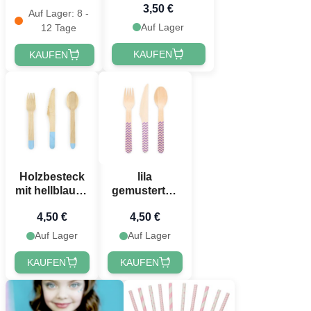
3,50 €
Auf Lager: 8 -
Auf Lager
12 Tage
Jetzt registrieren!
KAUFEN
KAUFEN
Holzbesteck
lila
mit hellblauen
gemustertes
Enden 18
Holzbesteck
4,50 €
4,50 €
Teile - 16 cm
18 Teile - 16
cm
Auf Lager
Auf Lager
KAUFEN
KAUFEN