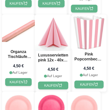
KAUFEN
KAUFEN
KAUFEN
Organza
Pink
Luxusservietten
Tischläufer
Popcornbecher
pink 12x - 40x40
Pale Pink - 9
5x
cm
4,50 €
Meter
4,50 €
4,50 €
Auf Lager
Auf Lager
Auf Lager
KAUFEN
KAUFEN
KAUFEN