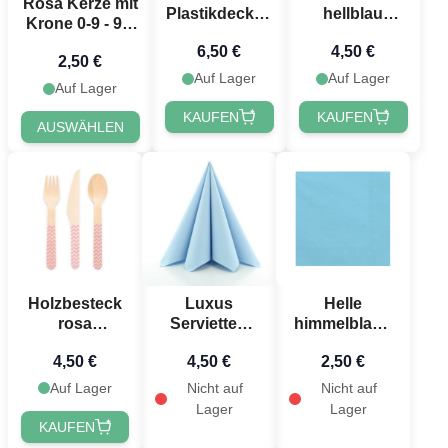
Rosa Kerze mit
Plastikdecke -
hellblau
Krone 0-9 - 9,5
130x180 cm
gemustert 18
cm
6,50 €
4,50 €
Teile - 16 cm
2,50 €
Auf Lager
Auf Lager
Auf Lager
KAUFEN
KAUFEN
AUSWÄHLEN
Holzbesteck
Luxus
Helle
rosa
Servietten
himmelblaue
gemustert 18
hellblau 12x -
Servietten 20x
4,50 €
4,50 €
2,50 €
Teile - 16 cm
40x40 cm
- 33x33 cm
Auf Lager
Nicht auf
Nicht auf
Lager
Lager
KAUFEN