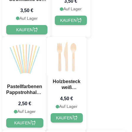
3,50 €
blau
Auf Lager
3,50 €
wiederverwendbar
Auf Lager
KAUFEN
KAUFEN
Holzbesteck
Pastellfarbenen
weiß
Pappstrohhalme
gemustert 18
10x - 19,5 cm
4,50 €
Teile - 16 cm
2,50 €
Auf Lager
Auf Lager
KAUFEN
KAUFEN