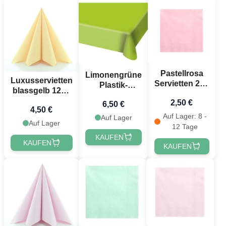
Pastellrosa
Limonengrüne
Luxusservietten
Servietten 20x
Plastik-
blassgelb 12x -
- 33x33 cm
Tischdecke -
40x40 cm
2,50 €
6,50 €
130x180 cm
4,50 €
Auf Lager: 8 -
Auf Lager
Auf Lager
12 Tage
KAUFEN
KAUFEN
KAUFEN