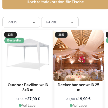
Hochzeitsdekoration für Tische
PREIS
FARBE
13%
38%
Bestseller
Outdoor Pavillon weiß
Deckenbanner weiß 25
3x3 m
m
27,90 €
19,90 €
31,90 €
31,90 €
Auf Lager
Auf Lager