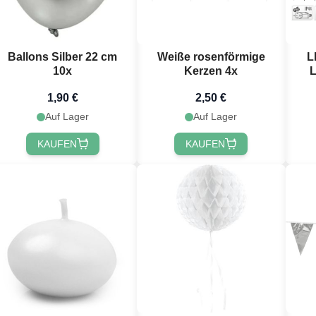
Ballons Silber 22 cm
Weiße rosenförmige
L
10x
Kerzen 4x
L
1,90 €
2,50 €
 registrieren!
Auf Lager
Auf Lager
KAUFEN
KAUFEN