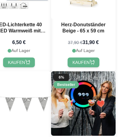
ED-Lichterkette 40
Herz-Donutständer
ED Warmweiß mit
Beige - 65 x 59 cm
Stecker - 3 m
6,50 €
31,90 €
37,90 €
Auf Lager
Auf Lager
KAUFEN
KAUFEN
6%
Bestseller