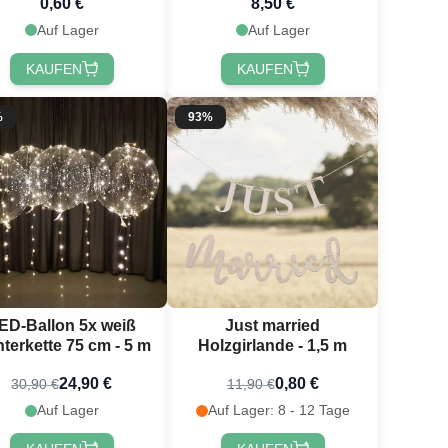
0,60 €
8,50 €
Auf Lager
Auf Lager
KAUFEN
KAUFEN
%
93%
ED-Ballon 5x weiß
Just married
hterkette 75 cm - 5 m
Holzgirlande - 1,5 m
24,90 €
0,80 €
30,90 €
11,90 €
Auf Lager
Auf Lager: 8 - 12 Tage