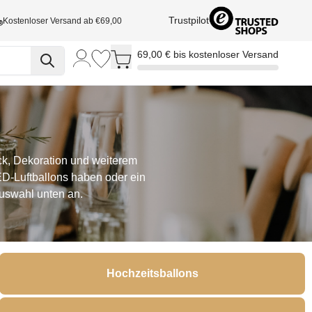
Trustpilot
Kostenloser Versand ab €69,00
Toggle minicart, Cart is empty
69,00 € bis kostenloser Versand
k, Dekoration und weiterem
D-Luftballons haben oder ein
Auswahl unten an.
Hochzeitsballons