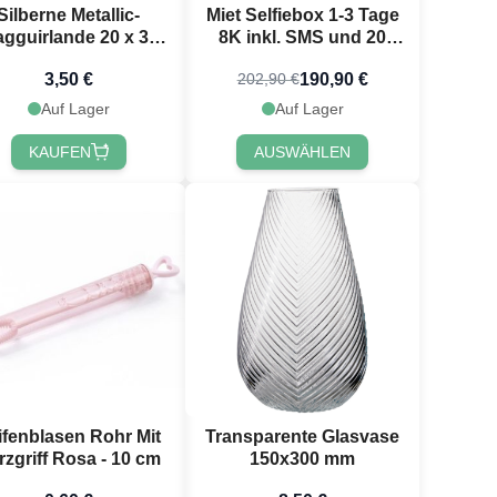
Silberne Metallic-
Miet Selfiebox 1-3 Tage
agguirlande 20 x 30
8K inkl. SMS und 20
cm - 10 m
Requisiten
3,50 €
190,90 €
202,90 €
Auf Lager
Auf Lager
KAUFEN
AUSWÄHLEN
ifenblasen Rohr Mit
Transparente Glasvase
rzgriff Rosa - 10 cm
150x300 mm