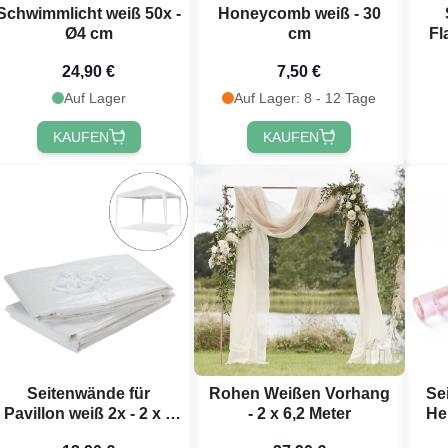
Schwimmlicht weiß 50x -
Honeycomb weiß - 30
Ø4 cm
cm
Fl
24,90 €
7,50 €
Auf Lager
Auf Lager: 8 - 12 Tage
KAUFEN
KAUFEN
Seitenwände für
Rohen Weißen Vorhang
Se
Pavillon weiß 2x - 2 x 3
- 2 x 6,2 Meter
He
m