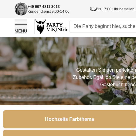
+49 607 4811 3013
Bis 17:00 Uhr bestellen,
Kundendienst 9:00-14:00
MENU
Skip to Content
Gestalten Sie den perfekt
Zubehör. Egal, ob Sie eine 
Gästebuch benöti
Hochzeits Farbthema