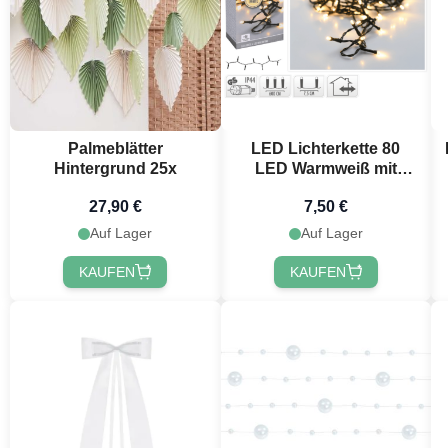
Palmeblätter
LED Lichterkette 80
Hintergrund 25x
LED Warmweiß mit
Stecker - 6 m
27,90 €
7,50 €
Auf Lager
Auf Lager
KAUFEN
KAUFEN
Möchtest 
erh
Erhalte
10 % R
Bestellung, in
festlichen Ne