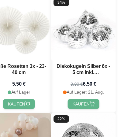
34%
ße Rosetten 3x - 23-
Diskokugeln Silber 6x -
40 cm
5 cm inkl.
Aufhängungshaken
5,50 €
6,50 €
9,90 €
Auf Lager
Auf Lager: 21. Aug.
KAUFEN
KAUFEN
22%