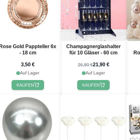
Rose Gold Pappteller 6x
Champagnerglashalter
- 18 cm
für 10 Gläser - 60 cm
Ro
3,50 €
21,90 €
26,90 €
Auf Lager
Auf Lager
KAUFEN
KAUFEN
du 10 % Rabatt
alten? 🎁
abatt
auf deine nächste
dem du dich für unseren
wsletter anmeldest 🎉