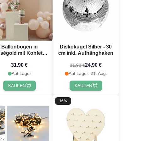
Ballonbogen in
Diskokugel Silber - 30
ségold mit Konfetti
cm inkl. Aufhänghaken
76 Teile
31,90 €
24,90 €
31,90 €
Auf Lager
Auf Lager: 21. Aug.
KAUFEN
KAUFEN
16%