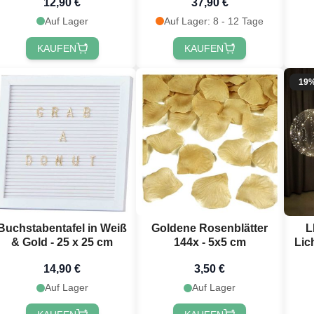
12,90 €
37,90 €
Auf Lager
Auf Lager: 8 - 12 Tage
KAUFEN
KAUFEN
19
Buchstabentafel in Weiß
Goldene Rosenblätter
L
& Gold - 25 x 25 cm
144x - 5x5 cm
Lic
14,90 €
3,50 €
Auf Lager
Auf Lager