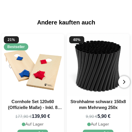
Andere kauften auch
21%
40%
Bestseller
Cornhole Set 120x60
Strohhalme schwarz 150x8
(Offizielle Maße) - Inkl. 8
mm Mehrweg 250x
Wurfbeutel PartyVikings
139,90 €
5,90 €
177,90 €
9,90 €
Auf Lager
Auf Lager