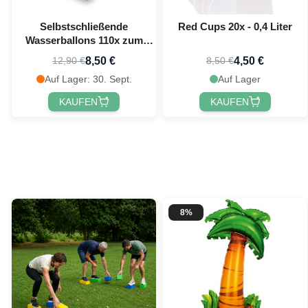
Selbstschließende
Red Cups 20x - 0,4 Liter
Wasserballons 110x zum
Anschrauben an den
8,50 €
4,50 €
12,90 €
8,50 €
Wasserhahn
Auf Lager: 30. Sept.
Auf Lager
KAUFEN
KAUFEN
8%