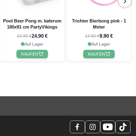
Pool Beer Pong m. kølerum
Trichter Bierbong pink - 1
180x91 cm PartyVikings
Meter
24,90 €
9,90 €
43,90 €
14,90 €
Auf Lager
Auf Lager
KAUFEN
KAUFEN