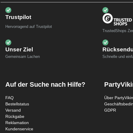
Trustpilot
Hervorragend auf Trustpilot
TrustedShops Zert
Unser Ziel
Rücksend
Gemeinsam Lachen
Schnelle und ein
Auf der Suche nach Hilfe?
PartyVik
FAQ
Über PartyViki
Bestellstatus
Geschäftsbedi
Versand
GDPR
Rückgabe
Reklamation
Kundenservice