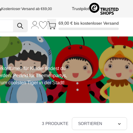
Trustpilot
Kostenloser Versand ab €69,00
Toggle minicart, Cart is empty
69,00 € bis kostenloser Versand
rkostümen für Kinder findest du
erden. Perfekt für Themenpartys,
m coolsten Tiger in der Stadt!
3 PRODUKTE
SORTIEREN