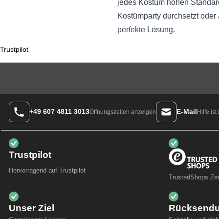
jedes Kostüm hohen Standards 
Kostümparty durchsetzt oder 
perfekte Lösung.
Trustpilot
+49 607 4811 3013
E-Mail
Hilfe is
Öffnungszeiten anzeigen
Trustpilot
Hervorragend auf Trustpilot
TrustedShops Zert
Unser Ziel
Rücksend