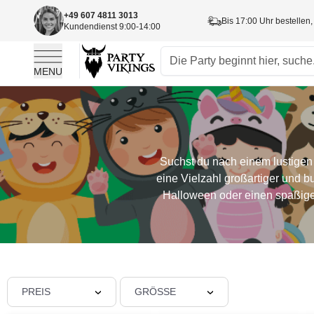
+49 607 4811 3013
Bis 17:00 Uhr bestellen,
Kundendienst 9:00-14:00
MENU
Skip to Content
Suchst du nach einem lustigen 
eine Vielzahl großartiger und b
Halloween oder einen spaßigen
PREIS
GRÖSSE