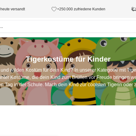
 heute versandt
+250.000 zufriedene Kunden
Tigerkostüme für Kinder
und wilden Kostüm für dein Kind? In unserer Kategorie mit Tige
unter Kostüme, die dein Kind zum Brüllen vor Freude bringen w
 Tag in der Schule. Mach dein Kind zur coolsten Tigerin oder zu