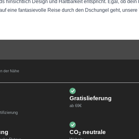
hinsichtlich Design und Haltbarkeit entspricht. Egal, ob dein 
auf eine fantasievolle Reise durch den Dschungel geht, unsere
t in der Nähe
Gratislieferung
ab 69€
ifizierung
ung
CO
neutrale
2