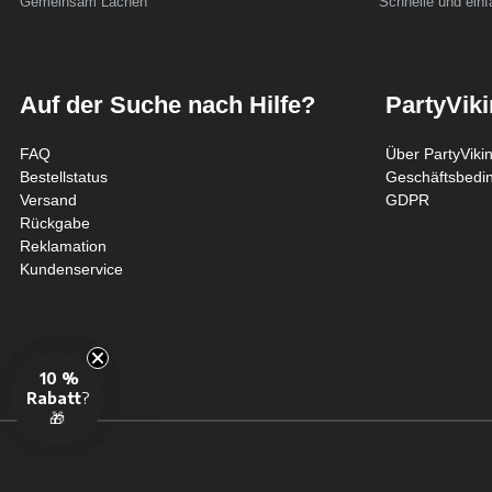
Gemeinsam Lachen
Schnelle und ein
Auf der Suche nach Hilfe?
PartyVik
FAQ
Über PartyViki
Bestellstatus
Geschäftsbedi
Versand
GDPR
Rückgabe
Reklamation
Kundenservice
10 %
Rabatt
?
🎁