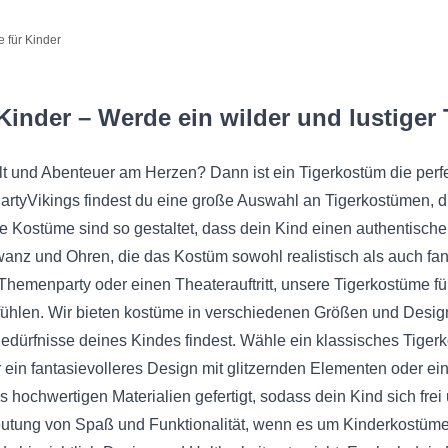
 für Kinder
Kinder – Werde ein wilder und lustiger 
lt und Abenteuer am Herzen? Dann ist ein Tigerkostüm die perfe
artyVikings findest du eine große Auswahl an Tigerkostümen, di
 Kostüme sind so gestaltet, dass dein Kind einen authentischen 
wanz und Ohren, die das Kostüm sowohl realistisch als auch fa
 Themenparty oder einen Theaterauftritt, unsere Tigerkostüme fü
t fühlen. Wir bieten kostüme in verschiedenen Größen und Desig
dürfnisse deines Kindes findest. Wähle ein klassisches Tigerko
 ein fantasievolleres Design mit glitzernden Elementen oder ei
 hochwertigen Materialien gefertigt, sodass dein Kind sich fre
eutung von Spaß und Funktionalität, wenn es um Kinderkostüme 