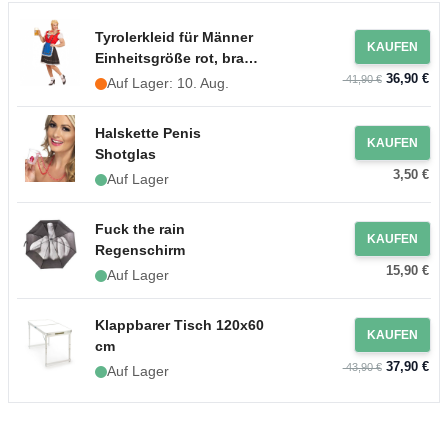
Tyrolerkleid für Männer
KAUFEN
Einheitsgröße rot, braun
36,90 €
und blau
41,90 €
Auf Lager: 10. Aug.
Halskette Penis
KAUFEN
Shotglas
3,50 €
Auf Lager
Fuck the rain
KAUFEN
Regenschirm
15,90 €
Auf Lager
Klappbarer Tisch 120x60
KAUFEN
cm
37,90 €
43,90 €
Auf Lager