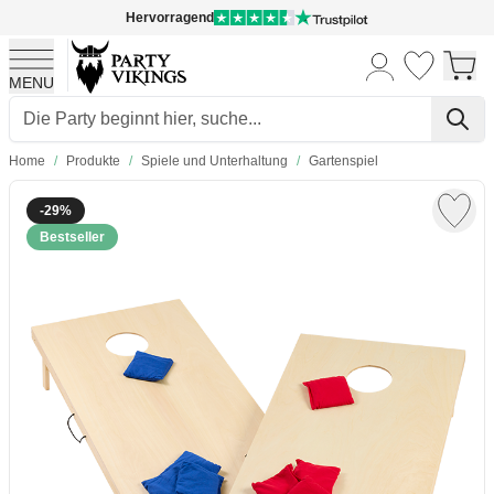
Hervorragend
MENU
Skip to Content
Home
/
Produkte
/
Spiele und Unterhaltung
/
Gartenspiel
-29%
Bestseller