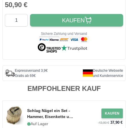
50,90 €
Quantity
KAUFEN
Sichere Zahlung und Versand
Expressversand 3,9€
Deutsche Webseite
Gratis ab 69€
und Kundenservice
EMPFOHLENER KAUF
Schlag Nägel ein Set -
KAUFEN
Hammer, Eisenkette und
37,90 €
Schraube
43,90 €
Auf Lager