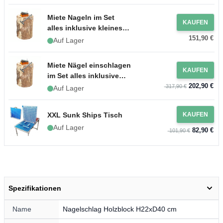
Miete Nageln im Set
KAUFEN
alles inklusive kleines
151,90 €
Paket
Auf Lager
Miete Nägel einschlagen
KAUFEN
im Set alles inklusive
202,90 €
großes Paket
317,90 €
Auf Lager
XXL Sunk Ships Tisch
KAUFEN
Auf Lager
82,90 €
101,90 €
Spezifikationen
Name
Nagelschlag Holzblock H22xD40 cm