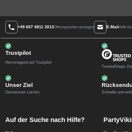
+49 607 4811 3013
E-Mail
Hilfe is
Öffnungszeiten anzeigen
Trustpilot
Hervorragend auf Trustpilot
TrustedShops Zert
Unser Ziel
Rücksend
Gemeinsam Lachen
Schnelle und ein
Auf der Suche nach Hilfe?
PartyVik