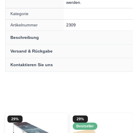
werden.
Kategorie
Artikelnummer
2309
Beschreibung
Versand & Rückgabe
Kontaktieren Sie uns
Möchtest 
erh
Erhalte
10 % R
Bestellung, in
festlichen Ne
29%
29%
Bestseller