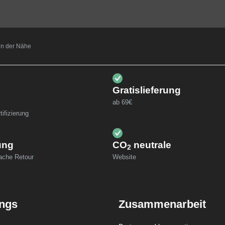
t in der Nähe
Gratislieferung
ab 69€
ifizierung
ung
CO
neutrale
2
fache Retour
Website
ings
Zusammenarbeit