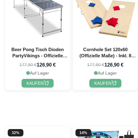
Jetzt
Beer Pong Tisch Dioden
Cornhole Set 120x60
PartyVikings - Offizielle
(Offizielle Maße) - Inkl. 8
Maße
Wurfbeutel PartyVikings
126,90 €
126,90 €
177,90 €
177,90 €
Auf Lager
Auf Lager
KAUFEN
KAUFEN
32%
14%