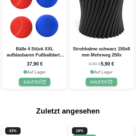
 registrieren!
Bälle 4 Stück XXL
Strohhalme schwarz 150x8
aufblasbaren Fußballdart -
mm Mehrweg 250x
18 cm
37,90 €
5,90 €
9,90 €
Auf Lager
Auf Lager
KAUFEN
KAUFEN
Zuletzt angesehen
43%
16%