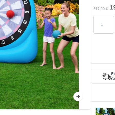
1
317,90 €
Quantity
Ex
Gr