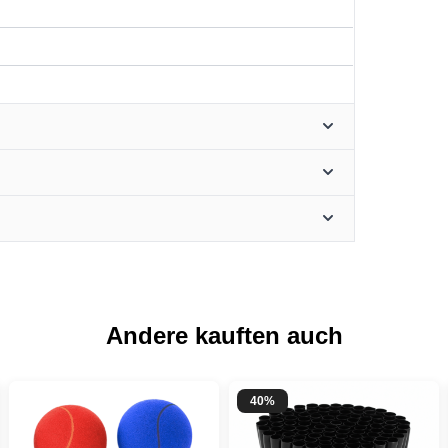
du 10 % Rabatt
alten? 🎁
abatt
auf deine nächste
Andere kauften auch
dem du dich für unseren
wsletter anmeldest 🎉
40%