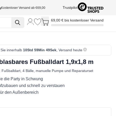
Trustpilot
Kostenloser Versand ab €69,00
Toggle minicart, Cart is empty
69,00 € bis kostenloser Versand
 Sie innerhalb
10Std 59Min 48Sek
, Versand heute
blasbares Fußballdart 1,9x1,8 m
:
Fußballdart, 4 Bälle, manuelle Pumpe und Reparaturset
ie die Party in Schwung
ufzubauen und schnell zu verstauen
für den Außenbereich