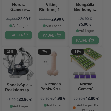
Nordic
BongZilla
Viking
Games®
Bierbong in
Bierbong 100
Cornhole
Schwarz
cm
126,90 €
22,90 €
29,90 €
31,90 €
32,90 €
Deluxe 60x30
PartyVikings®
75,90 €
cm
Auf Lager
Auf Lager
Auf Lager
KAUFEN
KAUFEN
KAUFEN
25%
7%
14%
Riesiges
Nordic
Shock-Spiel -
Penis-Kissen
Games®
Reaktionsspiel
- 100 cm
Cornhole
mit Schock
54,90 €
43,90 €
58,90 €
50,90 €
Deluxe 60x30
32,90 €
43,90 €
cm
Auf Lager
Auf Lager: 8 -
Auf Lager
12 Tage