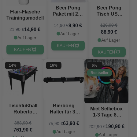
Beer Pong
Beer Pong
Flair-Flasche
Paket mit 24x
Tisch USA
Trainingsmodell
Bechern und
PartyVikings -
126,90 €
9,90 €
14,90 €
2x Bällen
Offizielle
14,90 €
21,90 €
88,90 €
Maße
Auf Lager
Auf Lager
Auf Lager
KAUFEN
KAUFEN
KAUFEN
14%
16%
6%
Bestseller
Tischfußball
Bierbong
Miet Selfiebox
Roberto
Halter für 3x
1-3 Tage 8K
College
Viking
inkl. SMS und
888,90 €
63,90 €
75,90 €
International -
Bierbongs
190,90 €
202,90 €
20 Requisiten
761,90 €
134x110x90
Auf Lager
Auf Lager
cm