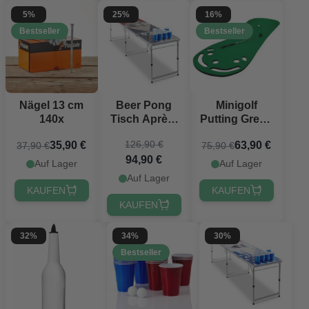
5%
25%
16%
Bestseller
Bestseller
Nägel 13 cm
Beer Pong
Minigolf
140x
Tisch Après-
Putting Green
Ski
Matte 275 cm
126,90 €
35,90 €
63,90 €
37,90 €
75,90 €
PartyVikings -
Deluxe
94,90 €
Offizielle
Auf Lager
Auf Lager
Maße
Auf Lager
KAUFEN
KAUFEN
KAUFEN
32%
34%
30%
Bestseller