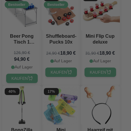
Bestseller
Bestseller
Beer Pong
Shuffleboard-
Mini Flip Cup
Tisch 1
Pucks 10x
deluxe
Faltung
126,90 €
18,90 €
18,90 €
24,90 €
31,90 €
PartyVikings -
94,90 €
Offizielle
Auf Lager
Auf Lager
Maße
Auf Lager
KAUFEN
KAUFEN
KAUFEN
40%
17%
BongZilla
Mini
Haarreif mit