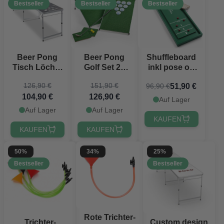
Bestseller
Bestseller
Bestseller
Beer Pong
Beer Pong
Shuffleboard
Tisch Löcher
Golf Set 2x
inkl pose og
PartyVikings -
PartyVikings
10 pucks
126,90 €
151,90 €
51,90 €
96,90 €
Offizielle
122x33 cm
104,90 €
126,90 €
Maße
PartyVikings
Auf Lager
Auf Lager
Auf Lager
KAUFEN
KAUFEN
KAUFEN
50%
34%
25%
Bestseller
Bestseller
Rote Trichter-
Trichter-
Custom design