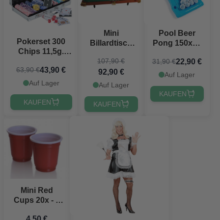
Mini
Pool Beer
Pokerset 300
Billardtisch
Pong 150x67
Chips 11,5g.
90x50 cm
cm
107,90 €
Aluminiumkoffer
22,90 €
31,90 €
43,90 €
63,90 €
High Stakes
92,90 €
Auf Lager
PartyVikings
Auf Lager
Auf Lager
KAUFEN
KAUFEN
KAUFEN
Mini Red
Cups 20x - 6
cl
4,50 €