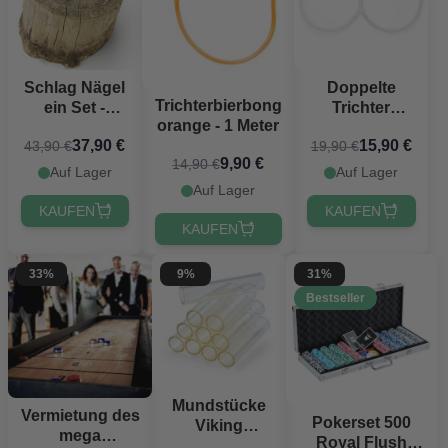
Schlag Nägel
Doppelte
Trichterbierbong
ein Set -
Trichter
orange - 1 Meter
Hammer,
Ølbong
37,90 €
15,90 €
43,90 €
19,90 €
Eisenkette
Deluxe
9,90 €
14,90 €
und Schraube
Auf Lager
Auf Lager
Auf Lager
KAUFEN
KAUFEN
KAUFEN
33%
9%
31%
Bestseller
Mundstücke
Vermietung des
Pokerset 500
Viking
mega
Royal Flush
Extreme