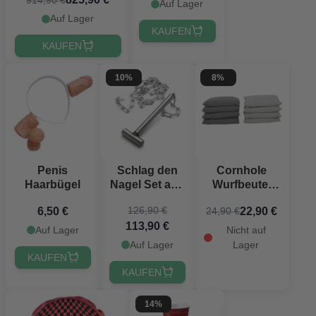
Auf Lager
Auf Lager
KAUFEN
KAUFEN
10%
8%
Penis
Schlag den
Cornhole
Haarbügel
Nagel Set aus
Wurfbeutel
Edelstahl
hell und
126,90 €
6,50 €
22,90 €
24,90 €
dunkelgrau 8
113,90 €
Stück
Auf Lager
Nicht auf
Auf Lager
Lager
KAUFEN
KAUFEN
14%