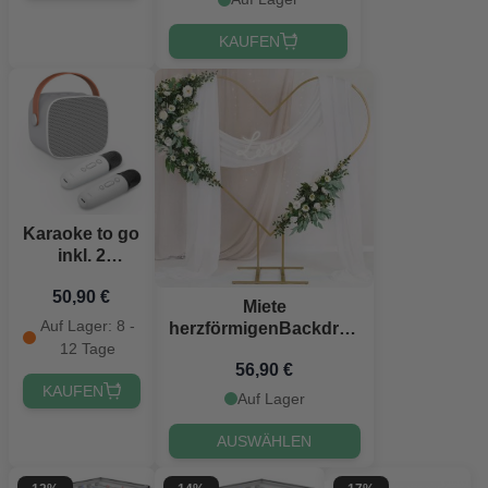
KAUFEN
Karaoke to go
inkl. 2
Mikrofonen
50,90 €
Miete
Auf Lager: 8 -
herzförmigenBackdrop
12 Tage
gold Ständer 2 Meter
56,90 €
KAUFEN
Auf Lager
AUSWÄHLEN