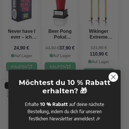
Never have I
Beer Pong
Wikinger
ever – ich
Pokal
Extreme
habe noch nie
Deutsch -
Bierbongs
121,90 €
24,90 €
37,90 €
43,90 €
Spiel
18,5x10 cm
100 cm 3x
110,90 €
PartyVikings
Auf Lager
Auf Lager
®
Auf Lager
KAUFEN
KAUFEN
KAUFEN
Möchtest du 10 % Rabatt
29%
40%
11%
erhalten? 🎁
Bestseller
Erhalte
10 % Rabatt
auf deine nächste
Bestellung, indem du dich für unseren
festlichen Newsletter anmeldest 🎉
Beer Pong
BongZilla
Dein Design -