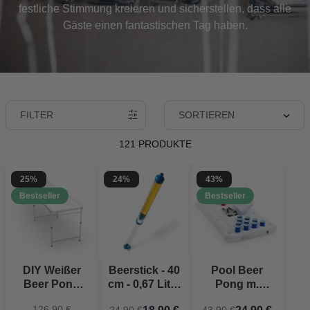
festliche Stimmung kreieren und sicherstellen, dass alle
Gäste einen fantastischen Tag haben.
FILTER
SORTIEREN
121 PRODUKTE
25%
24%
43%
Bestseller
Bestseller
DIY Weißer
Beerstick - 40
Pool Beer
Beer Pong
cm - 0,67 Liter
Pong m.
Tisch -
Bierbong
kølerum
126,90 €