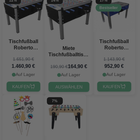
12%
14%
17%
Bestseller
Tischfußball
Tischfußball
Roberto
Roberto
Miete
Export LED
College Pro
Tischfußballtisch
1.651,90 €
1.143,90 €
Cover
Roberto Export
1.460,90 €
952,90 €
164,90 €
190,90 €
Auf Lager
Auf Lager
Auf Lager
KAUFEN
KAUFEN
AUSWÄHLEN
7%