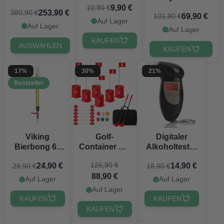
Shuffleboards
Chips 11,5 g.
9,90 €
10,90 €
Bierpong 10x
253,90 €
380,90 €
Deluxe 280x75
69,90 €
101,90 €
Aluminiumkoffer
Auf Lager
cm
Auf Lager
Low Stakes
Auf Lager
PartyVikings
KAUFEN
AUSWÄHLEN
KAUFEN
17%
30%
21%
Bestseller
Golf-
Digitaler
Viking
Container mit
Alkoholtester
Bierbong 67
Schlägern &
mit 5
cm
126,90 €
14,90 €
24,90 €
18,90 €
29,90 €
6-Loch-
Mundstücken
PartyVikings®
88,90 €
Golfplatz-Set
Auf Lager
Auf Lager
Auf Lager
KAUFEN
KAUFEN
KAUFEN