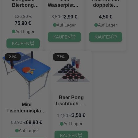
Bierbong
Wasserpistole
doppeltem
Grün Glow
assortiert -
Penis -
126,90 €
2,90 €
4,50 €
3,50 €
8x8 cm
Einheitsgröße
75,90 €
Auf Lager
Auf Lager
Auf Lager
KAUFEN
KAUFEN
KAUFEN
21%
73%
Beer Pong
Tischtuch Set
Mini
Ølbong.dk
Tischtennisplatte
3,50 €
12,90 €
inkl. 2x Schläger
69,90 €
88,90 €
und 5x Bälle
Auf Lager
126x69 cm
Auf Lager
KAUFEN