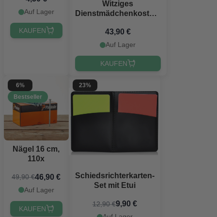
Witziges
Auf Lager
Dienstmädchenkostüm
für Männer
KAUFEN
43,90 €
Auf Lager
KAUFEN
6%
23%
Bestseller
Nägel 16 cm,
110x
Schiedsrichterkarten-
46,90 €
49,90 €
Set mit Etui
Auf Lager
9,90 €
12,90 €
KAUFEN
Auf Lager