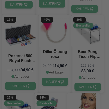
KAUFEN
KAUFEN
KAUFEN
17%
40%
30%
Bestseller
Diller Ölbong
Beer Pong
Pokerset 500
rosa
Tisch Flip
Royal Flush
Cup
126,90 €
Chips 14g.
14,90 €
24,90 €
PartyVikings -
94,90 €
113,90 €
Aluminiumkoffer
88,90 €
Offizielle
Auf Lager
High-Stakes
Maße
Auf Lager
Auf Lager
PartyVikings
KAUFEN
KAUFEN
KAUFEN
25%
24%
Bestseller
Bestseller