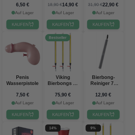
6,50 €
14,90 €
22,90 €
18,90 €
31,90 €
inkl.
Tischdecke,
Auf Lager
Auf Lager
Auf Lager
Bechern &
Beer Pong
KAUFEN
KAUFEN
KAUFEN
Bällen
Bestseller
Penis
Viking
Bierbong-
Wasserpistole
Bierbongs 67
Reiniger 75
cm
cm
7,50 €
75,90 €
12,90 €
PartyVikings
® 3x
Auf Lager
Auf Lager
Auf Lager
KAUFEN
KAUFEN
KAUFEN
14%
9%