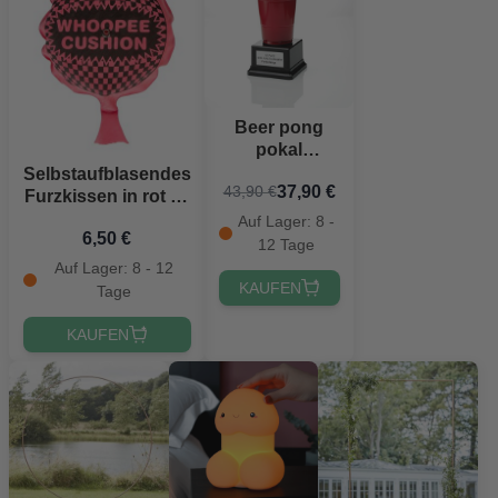
Beer pong
pokal
englisch -
Selbstaufblasendes
37,90 €
43,90 €
18,5x10 cm
Furzkissen in rot 14
cm
Auf Lager: 8 -
6,50 €
12 Tage
Auf Lager: 8 - 12
KAUFEN
Tage
KAUFEN