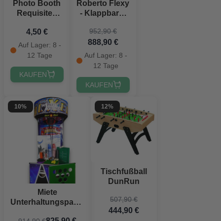
Photo Booth
Roberto Flexy
Requisiten
- Klappbarer
Mix 10x
Tischfußball
952,90 €
4,50 €
888,90 €
Auf Lager: 8 -
12 Tage
Auf Lager: 8 -
12 Tage
KAUFEN
KAUFEN
10%
12%
Tischfußball
DunRun
Miete
507,90 €
Unterhaltungspaket
444,90 €
mit 8 Spielen
825,90 €
914,90 €