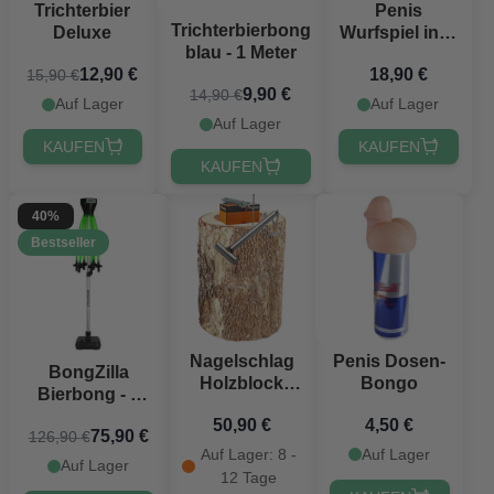
Trichterbier
Penis
Trichterbierbong
Deluxe
Wurfspiel inkl.
blau - 1 Meter
2 Penisse und
12,90 €
18,90 €
15,90 €
12 Ringe
9,90 €
14,90 €
Auf Lager
Auf Lager
Auf Lager
KAUFEN
KAUFEN
KAUFEN
40%
Bestseller
Nagelschlag
Penis Dosen-
BongZilla
Holzblock
Bongo
Bierbong - 4
H22xD40 cm
Liter
50,90 €
4,50 €
75,90 €
126,90 €
Auf Lager: 8 -
Auf Lager
Auf Lager
12 Tage