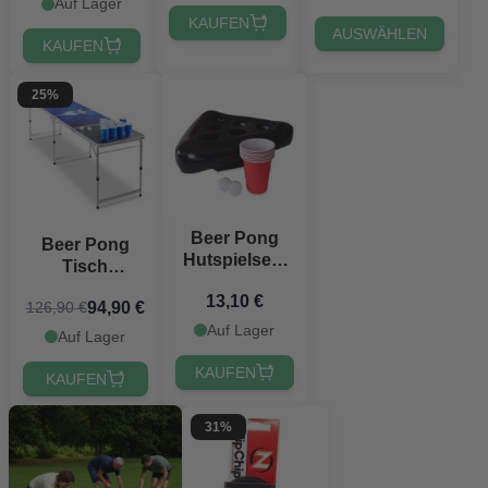
Auf Lager
KAUFEN
AUSWÄHLEN
KAUFEN
25%
Beer Pong
Beer Pong
Hutspielset -
Tisch
inkl. Beer
Sternenhimmel
13,10 €
Pong Hut,
94,90 €
126,90 €
PartyVikings -
Bälle & Red
Auf Lager
Offizielle Maße
Auf Lager
Cups
KAUFEN
KAUFEN
31%