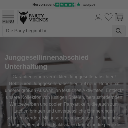
Hervorragend
MENU
Skip to Content
Junggesellinnenabschied
Unterhaltung
Garantiert einen verrückten Junggesellenabschied!
Hebt euren Junggesellenabschied auf neue Höhen mit
unserer großen Auswahl an festlichen Aktivitäten. Entdeckt
unsere Kollektion von lustigen Spielen, herausfordernden
Wettbewerben und coolen Partyartikeln, die euch zum
Lachen bringen und unvergessliche Erinnerungen
schaffen werden. Mit unserem einzigartigen Sortiment an
Junggesellenabschiedsaktivitäten könnt ihr die perfekte