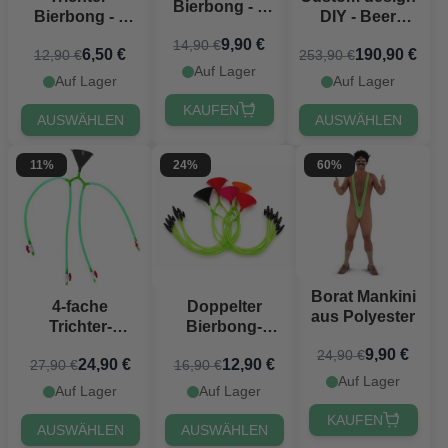
Bierbong - 1
Bierbong - 1
DIY - Beer
Meter
Meter kann 3
Pong Tisch
9,90 €
14,90 €
6,50 €
190,90 €
12,90 €
253,90 €
Biere enthalten
Auf Lager
Auf Lager
Auf Lager
KAUFEN
AUSWÄHLEN
AUSWÄHLEN
11%
24%
60%
Borat Mankini
4-fache
Doppelter
aus Polyester
Trichter-
Bierbong-
Bierbong - 1,5
Trichter
9,90 €
24,90 €
24,90 €
12,90 €
27,90 €
16,90 €
L
Auf Lager
Auf Lager
Auf Lager
KAUFEN
AUSWÄHLEN
AUSWÄHLEN