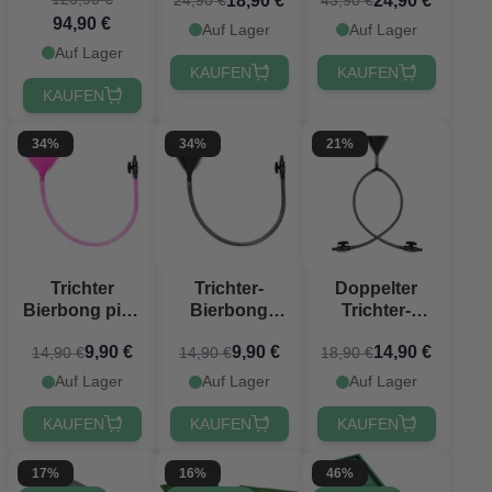
18,90 €
24,90 €
24,90 €
43,90 €
Offizielle Ziele
180x91 cm
94,90 €
PartyVikings
Auf Lager
Auf Lager
Auf Lager
KAUFEN
KAUFEN
KAUFEN
34%
34%
21%
Trichter
Trichter-
Doppelter
Bierbong pink
Bierbong
Trichter-
- 1 Meter
schwarz - 1
Bierbong
9,90 €
9,90 €
14,90 €
14,90 €
14,90 €
18,90 €
Meter
schwarz
Auf Lager
Auf Lager
Auf Lager
KAUFEN
KAUFEN
KAUFEN
17%
16%
46%