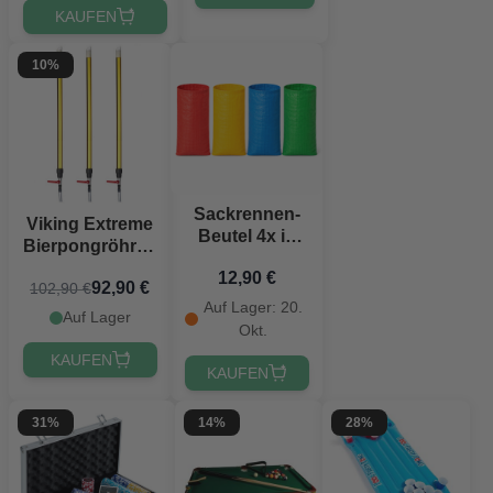
KAUFEN
10%
Sackrennen-
Viking Extreme
Beutel 4x in
Bierpongröhren
verschiedenen
67 cm
12,90 €
Farben -
92,90 €
102,90 €
PartyVikings ®
60x104 cm
Auf Lager: 20.
3x
Auf Lager
Okt.
KAUFEN
KAUFEN
31%
14%
28%