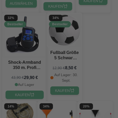
KAUFEN
AUSWÄHLEN
KAUFEN
32%
34%
Bestseller
Bestseller
Fußball Größe
5 Schwarz
Shock-Armband
und Weiß
350 m. Profi
8,50 €
12,90 €
wasserdicht inkl.
Auf Lager: 30.
29,90 €
43,90 €
wiederaufladbarem
Sept.
Akku & Ladegerät
Auf Lager
KAUFEN
KAUFEN
14%
34%
20%