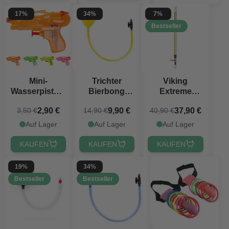
17%
34%
7%
Bestseller
Mini-
Trichter
Viking
Wasserpistole
Bierbong
Extreme
assortiert 4x -
Gelb - 1 Meter
Bierbong 100
2,90 €
9,90 €
37,90 €
3,50 €
14,90 €
40,90 €
10 cm
cm
PartyVikings®
Auf Lager
Auf Lager
Auf Lager
KAUFEN
KAUFEN
KAUFEN
19%
34%
Bestseller
Bestseller