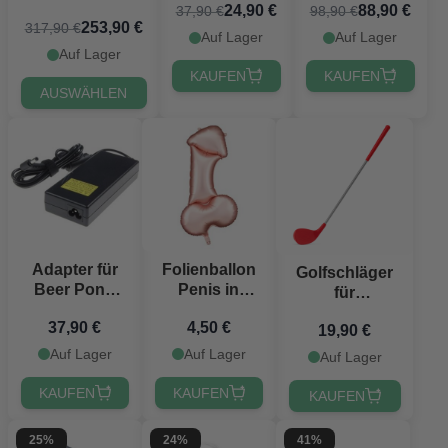
freeplay/zahlung
24,90 €
88,90 €
37,90 €
98,90 €
Mundstücken
PartyVikings
253,90 €
317,90 €
® 3x
Auf Lager
Auf Lager
Auf Lager
KAUFEN
KAUFEN
AUSWÄHLEN
Adapter für
Folienballon
Golfschläger
Beer Pong
Penis in
für
Tisch Diode
Roségold -
Gartenminigolf
37,90 €
4,50 €
55,5x112 cm
19,90 €
Auf Lager
Auf Lager
Auf Lager
KAUFEN
KAUFEN
KAUFEN
25%
24%
41%