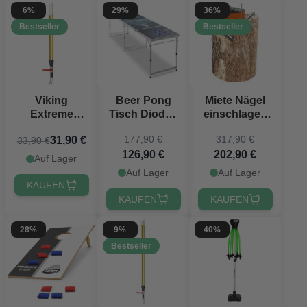
6%
29%
36%
Bestseller
Bestseller
Beer Pong
Miete Nägel
Viking
Tisch Dioden
einschlagen
Extreme
PartyVikings -
im Set alles
Bierbong 67
177,90 €
317,90 €
31,90 €
33,90 €
Offizielle
inklusive
cm
126,90 €
202,90 €
Maße
großes Paket
PartyVikings®
Auf Lager
Auf Lager
Auf Lager
KAUFEN
KAUFEN
KAUFEN
28%
9%
40%
Bestseller