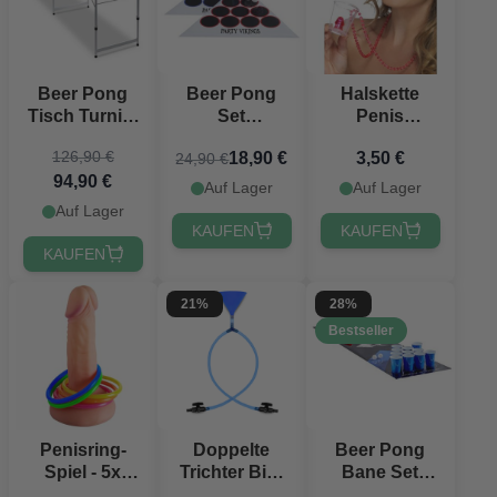
Beer Pong
Beer Pong
Halskette
Tisch Turnier
Set
Penis
PartyVikings -
PartyVikings -
Shotglas
126,90 €
18,90 €
3,50 €
24,90 €
Offizielle
inkl.
94,90 €
Maße
Tischdecken,
Auf Lager
Auf Lager
Bällen &
Auf Lager
Bechern
KAUFEN
KAUFEN
KAUFEN
21%
28%
Bestseller
Penisring-
Doppelte
Beer Pong
Spiel - 5x
Trichter Bier
Bane Set
Ringe
Bong blau
PartyVikings -